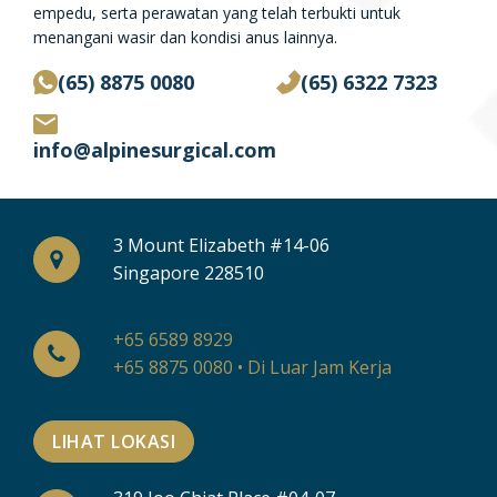
empedu, serta perawatan yang telah terbukti untuk
menangani wasir dan kondisi anus lainnya.
(65) 8875 0080
(65) 6322 7323
info@alpinesurgical.com
3 Mount Elizabeth #14-06
Singapore 228510
+65 6589 8929
+65 8875 0080 • Di Luar Jam Kerja
LIHAT LOKASI