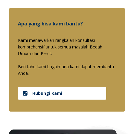
Apa yang bisa kami bantu?
Kami menawarkan rangkaian konsultasi
komprehensif untuk semua masalah Bedah
Umum dan Perut.
Beri tahu kami bagaimana kami dapat membantu
Anda.
Hubungi Kami