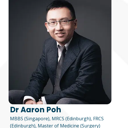
Dr Aaron Poh
MBBS (Singapore), MRCS (Edinburgh), FRCS
(Edinburgh), Master of Medicine (Surgery)